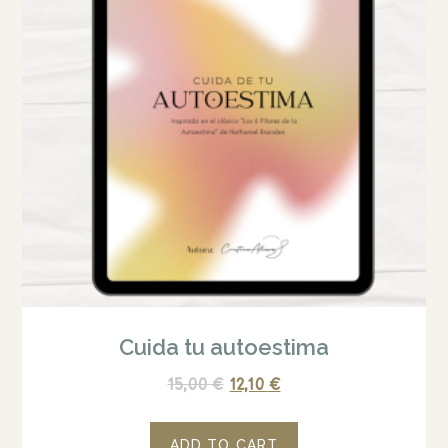
Cuida tu autoestima
15,00
€
12,10
€
ADD TO CART