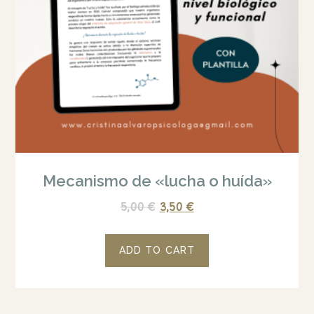
Mecanismo de «lucha o huída»
5,00
€
3,50
€
ADD TO CART