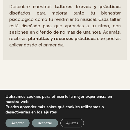
Descubre nuestros
talleres breves y prácticos
diseñados para mejorar tanto tu bienestar
psicológico como tu rendimiento musical. Cada taller
está diseñado para que aprendas a tu ritmo, con
sesiones en diferido de no más de una hora. Además,
recibirás
plantillas y recursos prácticos
que podrás
aplicar desde el primer día.
Utilizamos
cookies
para ofrecerte la mejor experiencia en
nuestra web.
Puedes aprender más sobre qué cookies utilizamos o
desactivarlas en los
ajustes
Aceptar
Rechazar
Ajustes
Home
Sobre Mí
Sesiones
Blog
Contacto
Open c