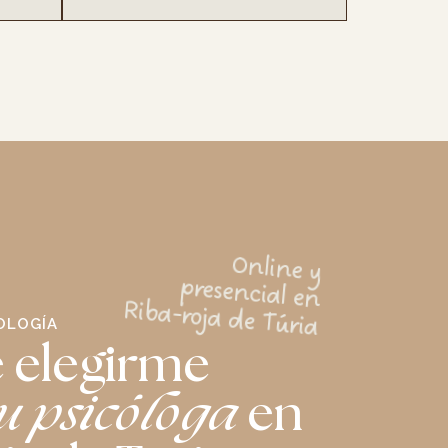
Online y
presencial en
Riba-roja de Túria
OLOGÍA
 elegirme
u psicóloga
en