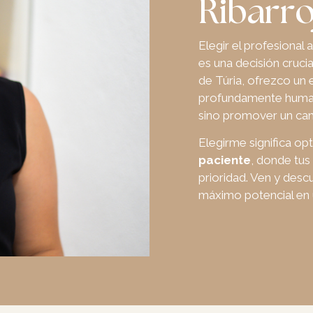
Ribarro
Elegir el profesiona
es una decisión crucia
de Túria, ofrezco un 
profundamente humano
sino promover un camb
Elegirme significa op
paciente
, donde tus
prioridad. Ven y des
máximo potencial en