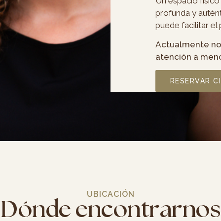
Un espacio físic
profunda y autént
puede facilitar e
Actualmente no
atención a men
RESERVAR C
UBICACIÓN
Dónde encontrarnos