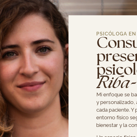
PSICÓLOGA EN 
Consu
prese
psicol
Riba-
Mi enfoque se bas
y personalizado,
cada paciente. Y 
entorno físico s
bienestar y la co